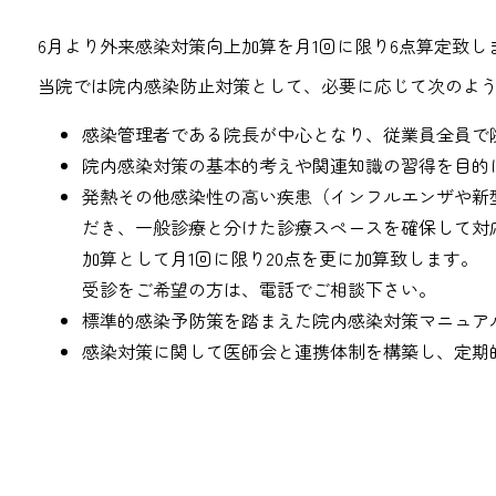
6月より外来感染対策向上加算を月1回に限り6点算定致し
当院では院内感染防止対策として、必要に応じて次のよ
感染管理者である院長が中心となり、従業員全員で
院内感染対策の基本的考えや関連知識の習得を目的
発熱その他感染性の高い疾患（インフルエンザや新
だき、一般診療と分けた診療スペースを確保して対
加算として月1回に限り20点を更に加算致します。
受診をご希望の方は、電話でご相談下さい。
標準的感染予防策を踏まえた院内感染対策マニュア
感染対策に関して医師会と連携体制を構築し、定期