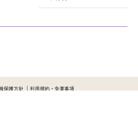
報保護方針
利用規約・免責事項
間
月
火
水
木
金
土
日・祝
:30
●
●
●
●
●
●
×
〜11:30
〜13:00