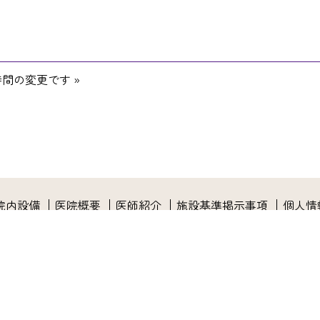
時間の変更です
»
院内設備
医院概要
医師紹介
施設基準掲示事項
個人情
診療時
08:30〜12